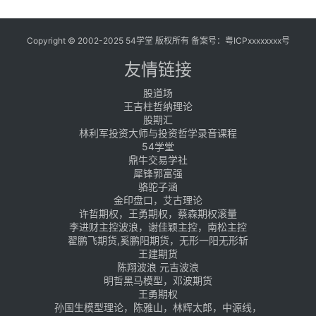
Copyright © 2002-2025 54学堂 版权所有 备案号：
粤ICPxxxxxxxx号
友情链接
股道场
王吉柱哲纳理论
股期汇
林利军投资大师与投资哲学录音课程
54学堂
鼎牛交易学社
犀锋郭富强
骆驼子涵
金印盘口，艾古理论
许哲期权，王勇期权，蔡森期权滚量
李进财主控波浪，谢佳颖主控，南松主控
翟鹏飞期货,奚鹏阳期货，无形一阳无形斩
王建期货
陈翔波浪 元吉波浪
明哲黑马模型，邓波期货
王勇期权
孙国生模型理论，陈雅山，林辉太郎，中源线，