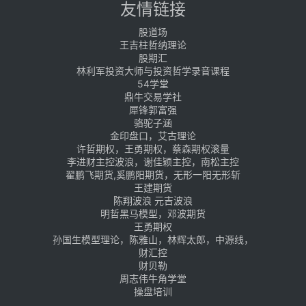
友情链接
股道场
王吉柱哲纳理论
股期汇
林利军投资大师与投资哲学录音课程
54学堂
鼎牛交易学社
犀锋郭富强
骆驼子涵
金印盘口，艾古理论
许哲期权，王勇期权，蔡森期权滚量
李进财主控波浪，谢佳颖主控，南松主控
翟鹏飞期货,奚鹏阳期货，无形一阳无形斩
王建期货
陈翔波浪 元吉波浪
明哲黑马模型，邓波期货
王勇期权
孙国生模型理论，陈雅山，林辉太郎，中源线，
财汇控
财贝勒
周志伟牛角学堂
操盘培训